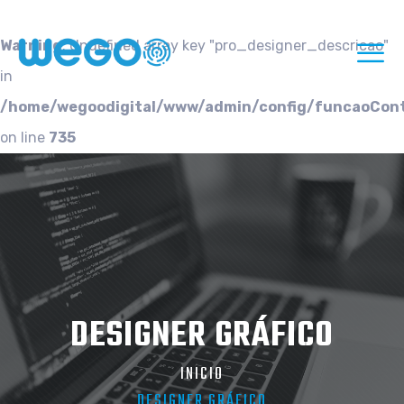
Warning
: Undefined array key "pro_designer_descricao"
in
/home/wegoodigital/www/admin/config/funcaoCon
on line
735
DESIGNER GRÁFICO
INICIO
DESIGNER GRÁFICO